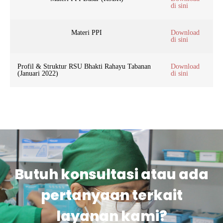
di sini
Materi PPI
Download
di sini
Profil & Struktur RSU Bhakti Rahayu Tabanan
Download
(Januari 2022)
di sini
Butuh konsultasi atau ada
pertanyaan terkait
layanan kami?